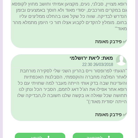
רופא מצויין, סבלני, נעים, מקצוען אמיתי וחושב מחוץ לקופסא
גם במקרים מורכבים, יסודי מאוד ולא חוסך באמצעים ובזמן
הנדרש לבדיקה. שווה כל שקל ואנו בהחלט ממליצים עליו
בחום. מומלץ להקדים לקבוע אצלו תור כי היומן מתמלא מהר
מאוד'"
✅ פידבק מאומת
מאת: ליאת ירושלמי
26/03/2018 22:30
"הגעתי לפרופסור וייס בהריון השני שלי לסקירה מורחבת
לאחר המלצה מחברה והוקסמתי, הסבלנות האכפתיות
והעדינות שבה בדק אותי הייתה מעבר למה שחויתי עם כל
רופא אחר אפילו את הג'ל דאג לחמם, הסביר הכל ונתן לנו
תחושה שכל שאלה או בקשה שלנו חשובה לו,הבדיקה שלו
הייתה יסודית מאוד:)"
✅ פידבק מאומת
למרפאה
לרופא