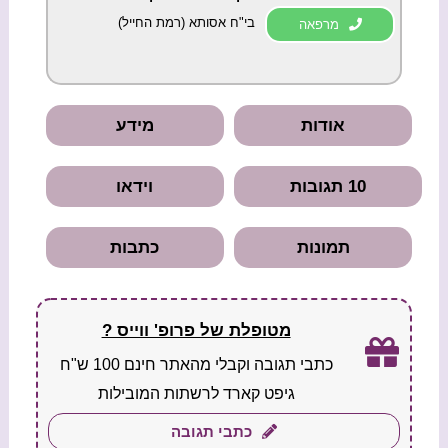
בי"ח אסותא (רמת החייל)​
מרפאה
אודות
מידע
10 תגובות
וידאו
תמונות
כתבות
מטופלת של פרופ' ווייס ?
כתבי תגובה וקבלי מהאתר חינם 100 ש"ח
גיפט קארד לרשתות המובילות
כתבי תגובה