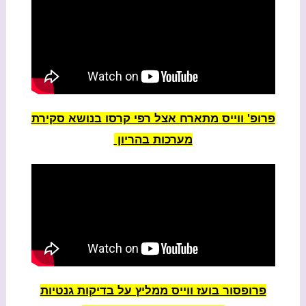
פרופ' ווייס מתארח אצל רפי קרסו בנושא סקירת
מערכות בהריון
פרופסור בועז ווייס ממליץ על בדיקות גנטיות