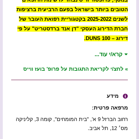
הטובים ביותר בישראל בפעם הרביעית ברציפות
לשנים 2025-2022 בקטגוריית רפואת העובר של
חברת הדירוג העסקי "דן אנד ברדסטריט" על פי
דירוג – DUNS 100.
קרא/י עוד...
» לחצ/י לקריאת התגובות על פרופ' בועז ווייס
מידע
מרפאה פרטית:
רחוב הברזל 9 א', "בית המומחים", קומה 3, קליניקה
מס׳ 12, תל אביב.