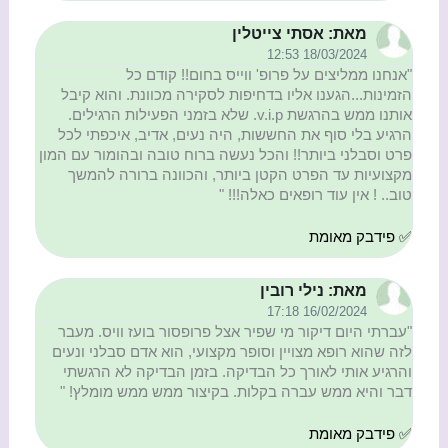
מאת: אסתי צייטלין
18/03/2024 12:53
"אנחנו ממליצים על פרופ' ווייס בחום!! קודם כל
הזמינות...הגענו אליו בדחיפות לסקירה מכוונת. והוא קיבל
אותנו ממש בהרגשת v.i.p. שלא בזמני הפעילות הרגילים.
הרגיע בלי סוף את החששות, היה נעים, אדיב, איכפתי לכל
פרט וסבלני ביותר!! והכל נעשה ברוח טובה ובהומור עם המון
מקצועיות עד הפרט הקטן ביותר, והכוונה ברורה להמשך
טוב.. ! אין עוד רופאים כאלה!!! "
✅ פידבק מאומת
מאת: נילי רובין
16/02/2024 17:18
"עברתי היום דיקור מי שפיר אצל פרופסור בועז וויס. מעבר
לזה שהוא רופא מצויין וסופר מקצועי, הוא אדם סבלני ונעים
והרגיע אותי לאורך כל הבדיקה. בזמן הבדיקה לא הרגשתי
דבר והיא ממש עברה בקלות. בקיצור ממש ממש מומלץ! "
✅ פידבק מאומת