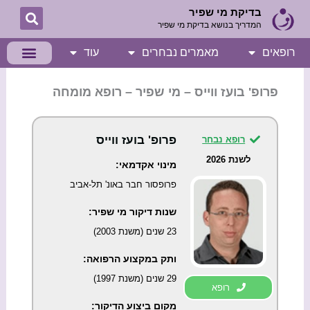
ילוג
בדיקת מי שפיר
המדריך בנושא בדיקת מי שפיר
תוכן
רופאים
מאמרים נבחרים
עוד
פרופ' בועז ווייס – מי שפיר – רופא מומחה
פרופ' בועז ווייס
רופא נבחר
לשנת 2026
מינוי אקדמאי:
פרופסור חבר באונ' תל-אביב
שנות דיקור מי שפיר:
23 שנים (משנת 2003)
ותק במקצוע הרפואה:
29 שנים (משנת 1997)
רופא
מקום ביצוע הדיקור: