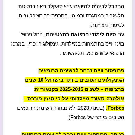
התקבל לביה"ס לרפואה ע"ש סאקלר באוניברסיטת
תל-אביב במסגרת ובמימון התכנית הדיסציפלינרית
לטיפוח מצויינות.
עם
סיום לימודי הרפואה בהצטיינות
, החל פרופ'
בועז ווייס בהתמחות במיילדות, גינקולוגיה ופריון במרכז
הרפואי ע"ש שיבא, תל-השומר.
פרופסור ווייס נבחר לרשימת הרופאים
הגינקולוגים הטובים ביותר בישראל 10 שנים
ברציפות – לשנים 2025-2015 בקטגוריית
אולטרה-סאונד מיילדותי על פי מגזין פורבס –
Forbes.
(בשנת 2023, לא נבחרה רשימת הרופאים
הטובים ביותר של Forbes)
בנוסף, פרופסור ווייס נבחר לרשימת הרופאים