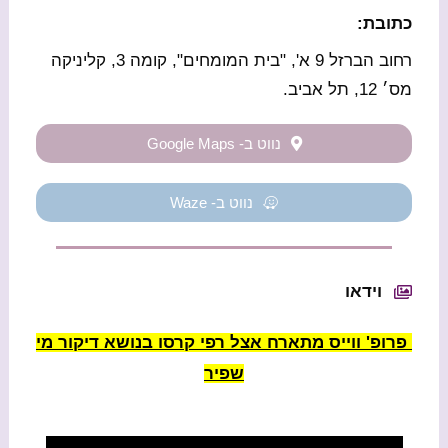
כתובת:
רחוב הברזל 9 א', "בית המומחים", קומה 3, קליניקה
מס׳ 12, תל אביב.
נווט ב- Google Maps
נווט ב- Waze
וידאו
פרופ' ווייס מתארח אצל רפי קרסו בנושא דיקור מי
שפיר