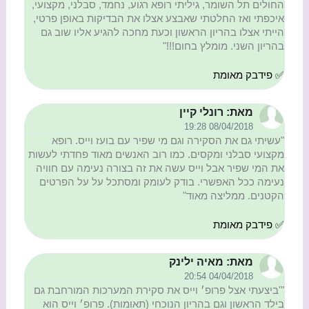
החולים תל השומר, גיליתי רופא רגוע, נחמד, סבלני, מקצועי,
איכפתי ואז החלטתי שאבצע אצלו את הבדיקות באופן פרטי,
הייתי אצלו בהריון הראשון וכעת מחכה להגיע אליו שוב גם
בהריון השני. מומלץ בחום!!!"
✅ פידבק מאומת
מאת: רונלי קיין
08/04/2018 19:28
"עשיתי גם את הסקירה וגם מי שפיר עם בועז וייס. רופא
מקצועי סבלני ומקסים. כמו רוב האנשים מאוד פחדתי לעשות
את המי שפיר אבל וייס עשה את זה בצורה נעימה עם חוויה
נעימה ככל האפשרי. בודק לעומק ומסתכל על על הפרטים
הקטנים. ממליצה מאוד"
✅ פידבק מאומת
מאת: מאיה ילינק
04/04/2018 20:54
"'ביצעתי אצל פרופ׳ וייס את סקירת המערכות המורחבת גם
בילד הראשון וגם בהריון הנוכחי (תאומות). פרופ׳ וייס הוא