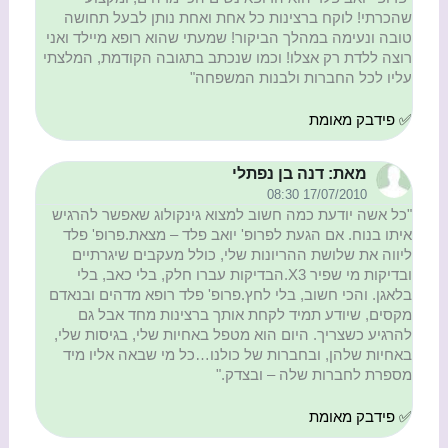
שהכרתי! לוקח ברצינות כל אחת ואחת נותן לבעל תחושה
טובה ונעימה במהלך הביקור! שמעתי שהוא רופא מיילד ואני
רוצה ללדת רק אצלו! וכמו שנכתב בתגובה הקודמת, המלצתי
עליו לכל החברות ולבנות המשפחה"
✅ פידבק מאומת
מאת: דנה בן נפתלי
17/07/2010 08:30
"כל אשה יודעת כמה חשוב למצוא גינקולוג שאפשר להרגיש
איתו בנוח. אם הגעת לפרופ' יואב פלד – מצאת.פרופ' פלד
ליווה את שלושת ההריונות שלי, כולל מעקבים שיגרתיים
ובדיקות מי שפיר X3.הבדיקות עברו חלק, בלי כאב, בלי
בלאגן. והכי חשוב, בלי לחץ.פרופ' פלד רופא מדהים ובנאדם
מקסים, שיודע תמיד לקחת אותך ברצינות מחד אבל גם
להרגיע כשצריך. היום הוא מטפל באחיות שלי, בגיסות שלי,
באחיות שלהן, ובחברות של כולנו…כל מי שבאה אליו מיד
מספרת לחברות שלה – ובצדק."
✅ פידבק מאומת