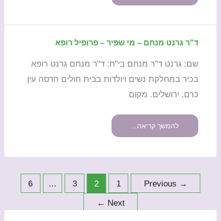
פרופיל
רופא
ד"ר גרנט מנחם – מי שפיר – פרופיל רופא
ד"ר
גרנט
שם: גרנט ד"ר מנחם בי"ח: ד"ר מנחם גרנט רופא
מנחם
בכיר במחלקת נשים ויולדות בבית חולים הדסה עין
–
כרם, ירושלים. מקום
מי
שפיר
–
להמשך קריאה...
פרופיל
רופא
6
…
3
2
1
Previous
→
←
Next