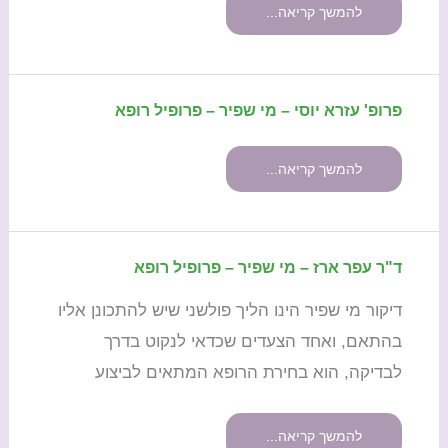
–
להמשך קריאה...
פרופיל
רופא
פרופ' עזרא יוסי – מי שפיר – פרופיל רופא
פרופ'
עזרא
יוסי
להמשך קריאה...
–
מי
שפיר
ד"ר עפר ארז – מי שפיר – פרופיל רופא
–
ד"ר
פרופיל
עפר
דיקור מי שפיר הינו הליך פולשני שיש להתכונן אליו
רופא
ארז
בהתאם, ואחד הצעדים שכדאי לנקוט בדרך
–
לבדיקה, הוא בחירת הרופא המתאים לביצוע
מי
שפיר
–
להמשך קריאה...