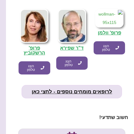
פרופ' וולמן
הצג
ד"ר שפירא
פרופ'
טלפון
הרשקוביץ
הצג
טלפון
הצג
טלפון
לרופאים מומחים נוספים - לחצי כאן
חשוב שתדעי!