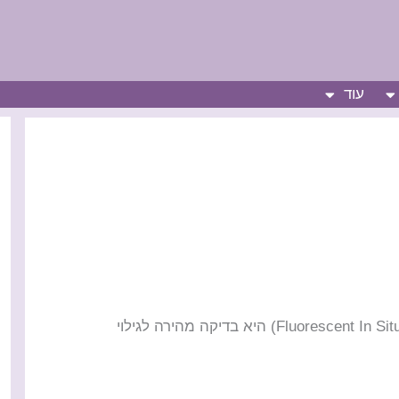
עוד
בדיקת פיש – FISH בדיקת פיש – Fluorescent In Situ Hybridization) FISH) היא בדיקה מהירה לגילוי